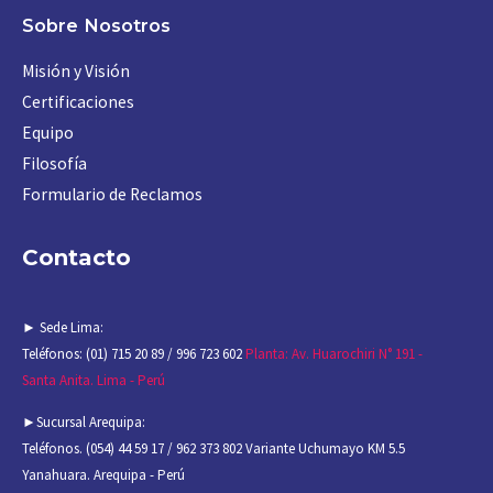
Sobre Nosotros
Misión y Visión
Certificaciones
Equipo
Filosofía
Formulario de Reclamos
Contact
O
► Sede Lima:
Teléfonos: (01) 715 20 89 / 996 723 602
Planta: Av. Huarochiri N° 191 -
Santa Anita. Lima - Perú
►Sucursal Arequipa:
Teléfonos. (054) 44 59 17 / 962 373 802
Variante Uchumayo KM 5.5
Yanahuara. Arequipa - Perú